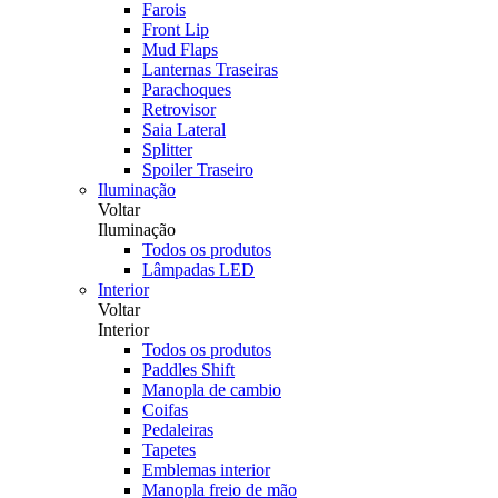
Farois
Front Lip
Mud Flaps
Lanternas Traseiras
Parachoques
Retrovisor
Saia Lateral
Splitter
Spoiler Traseiro
Iluminação
Voltar
Iluminação
Todos os produtos
Lâmpadas LED
Interior
Voltar
Interior
Todos os produtos
Paddles Shift
Manopla de cambio
Coifas
Pedaleiras
Tapetes
Emblemas interior
Manopla freio de mão