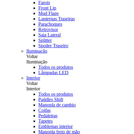
Farois
Front Lip
Mud Flaps
Lanternas Traseiras
Parachoques
Retrovisor
Saia Lateral
Splitter
Spoiler Traseiro
Iluminação
Voltar
Iluminação
Todos os produtos
Lâmpadas LED
Interior
Voltar
Interior
Todos os produtos
Paddles Shift
Manopla de cambio
Coifas
Pedaleiras
Tapetes
Emblemas interior
Manopla freio de mão