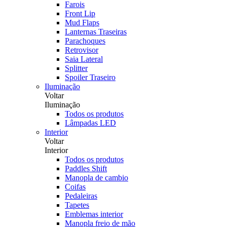
Farois
Front Lip
Mud Flaps
Lanternas Traseiras
Parachoques
Retrovisor
Saia Lateral
Splitter
Spoiler Traseiro
Iluminação
Voltar
Iluminação
Todos os produtos
Lâmpadas LED
Interior
Voltar
Interior
Todos os produtos
Paddles Shift
Manopla de cambio
Coifas
Pedaleiras
Tapetes
Emblemas interior
Manopla freio de mão