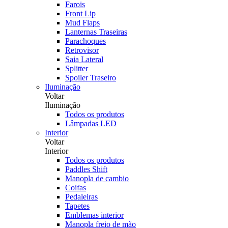
Farois
Front Lip
Mud Flaps
Lanternas Traseiras
Parachoques
Retrovisor
Saia Lateral
Splitter
Spoiler Traseiro
Iluminação
Voltar
Iluminação
Todos os produtos
Lâmpadas LED
Interior
Voltar
Interior
Todos os produtos
Paddles Shift
Manopla de cambio
Coifas
Pedaleiras
Tapetes
Emblemas interior
Manopla freio de mão