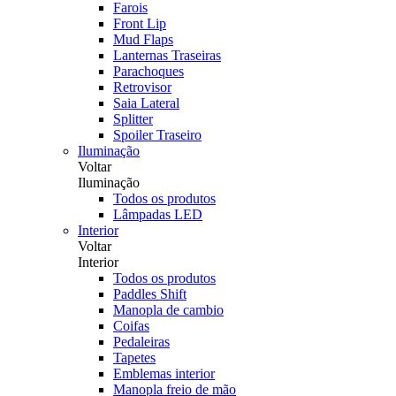
Farois
Front Lip
Mud Flaps
Lanternas Traseiras
Parachoques
Retrovisor
Saia Lateral
Splitter
Spoiler Traseiro
Iluminação
Voltar
Iluminação
Todos os produtos
Lâmpadas LED
Interior
Voltar
Interior
Todos os produtos
Paddles Shift
Manopla de cambio
Coifas
Pedaleiras
Tapetes
Emblemas interior
Manopla freio de mão