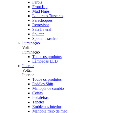
Farois
Front Lip
Mud Flaps
Lanternas Traseiras
Parachoques
Retrovisor
Saia Lateral
Splitter
Spoiler Traseiro
Iluminação
Voltar
Iluminação
Todos os produtos
Lâmpadas LED
Interior
Voltar
Interior
Todos os produtos
Paddles Shift
Manopla de cambio
Coifas
Pedaleiras
Tapetes
Emblemas interior
Manopla freio de mão