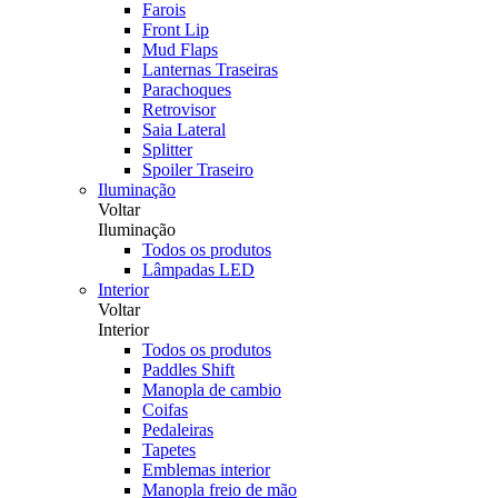
Farois
Front Lip
Mud Flaps
Lanternas Traseiras
Parachoques
Retrovisor
Saia Lateral
Splitter
Spoiler Traseiro
Iluminação
Voltar
Iluminação
Todos os produtos
Lâmpadas LED
Interior
Voltar
Interior
Todos os produtos
Paddles Shift
Manopla de cambio
Coifas
Pedaleiras
Tapetes
Emblemas interior
Manopla freio de mão